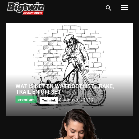
WAT IS HET EN WAT DOET HET… RAKE,
TRAIL EN OFFSET
6 augustus 2026
premium
Techniek