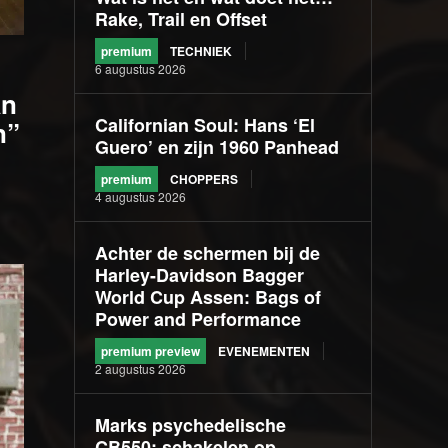
Rake, Trail en Offset
premium
TECHNIEK
6 augustus 2026
an
Californian Soul: Hans ‘El
n”
Guero’ en zijn 1960 Panhead
premium
CHOPPERS
4 augustus 2026
Achter de schermen bij de
Harley-Davidson Bagger
World Cup Assen: Bags of
Power and Performance
premium preview
EVENEMENTEN
2 augustus 2026
Marks psychedelische
CB550: schakelen op