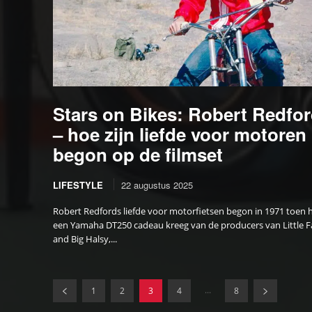
Stars on Bikes: Robert Redfo
– hoe zijn liefde voor motoren
begon op de filmset
LIFESTYLE
22 augustus 2025
Robert Redfords liefde voor motorfietsen begon in 1971 toen h
een Yamaha DT250 cadeau kreeg van de producers van Little F
and Big Halsy,...
...
1
2
3
4
8