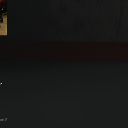
en
van 8