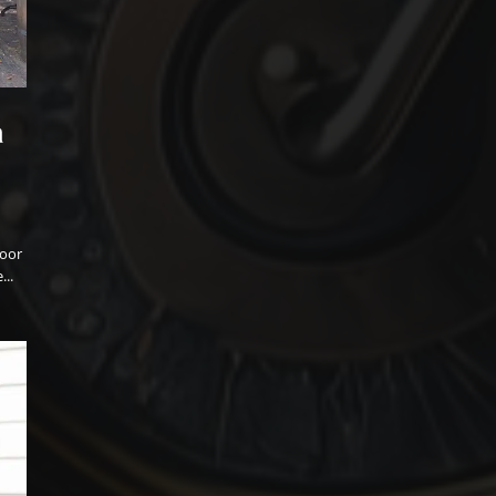
a
voor
...