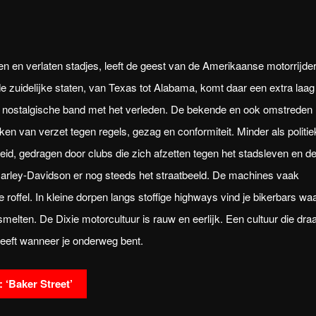
n en verlaten stadjes, leeft de geest van de Amerikaanse motorrijde
e zuidelijke staten, van Texas tot Alabama, komt daar een extra laag 
 nostalgische band met het verleden. De bekende en ook omstreden
ken van verzet tegen regels, gezag en conformiteit. Minder als politie
eid, gedragen door clubs die zich afzetten tegen het stadsleven en d
arley-Davidson er nog steeds het straatbeeld. De machines vaak
offel. In kleine dorpen langs stoffige highways vind je bikerbars wa
en. De Dixie motorcultuur is rauw en eerlijk. Een cultuur die draa
leeft wanneer je onderweg bent.
 ‘Baker Street’