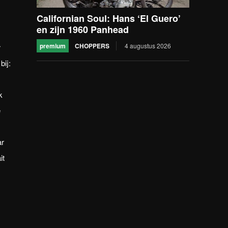
Californian Soul: Hans ‘El Guero’
en zijn 1960 Panhead
premium
CHOPPERS
4 augustus 2026
r
bij:
k
e
ar
it