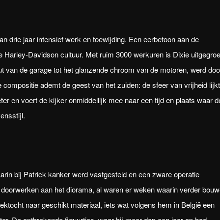
an drie jaar intensief werk en toewijding. Een eerbetoon aan de
 Harley-Davidson cultuur. Met ruim 3000 werkuren is Dixie uitgegroe
out van de garage tot het glanzende chroom van de motoren, werd doo
 compositie ademt de geest van het zuiden: de sfeer van vrijheid lijkt
ter en voert de kijker onmiddellijk mee naar een tijd en plaats waar d
nsstijl.
rin bij Patrick kanker werd vastgesteld en een zware operatie
j doorwerken aan het diorama, al waren er weken waarin verder bou
ocht naar geschikt materiaal, iets wat volgens hem in België een
lotter. De ontbrekende figuurtjes, waar hij meer dan een jaar op had