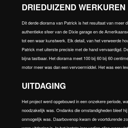
DRIEDUIZEND WERKUREN
Dit derde diorama van Patrick is het resultaat van meer d
authentieke sfeer van de Dixie garage en de Amerikaanse
tot een waar kunstwerk. Elk detail, van het verweerde h
Patrick met uiterste precisie met de hand vervaardigd. De
bijna tastbaar. Het diorama meet 100 bij 60 bij 60 centime
motor meer was dan een vervoermiddel. Het was een leve
UITDAGING
Het project werd opgebouwd in een onzekere periode, waa
noodzakelijk was. Ondanks die omstandigheden bleef hi
onmogelijk was. Daarbovenop kwam de voortdurende zoekt
ware uitdaging is. In het laatste jaar verliep alles weer v