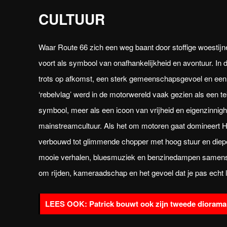
CULTUUR
Waar Route 66 zich een weg baant door stoffige woestijne
voort als symbool van onafhankelijkheid en avontuur. In d
trots op afkomst, een sterk gemeenschapsgevoel en een
‘rebelvlag’ werd in de motorwereld vaak gezien als een te
symbool, meer als een icoon van vrijheid en eigenzinnigh
mainstreamcultuur. Als het om motoren gaat domineert H
verbouwd tot glimmende chopper met hoog stuur en diepe r
mooie verhalen, bluesmuziek en benzinedampen samensmelt
om rijden, kameraadschap en het gevoel dat je pas echt 
Patrick bouwt ook zijn tweede diorama: