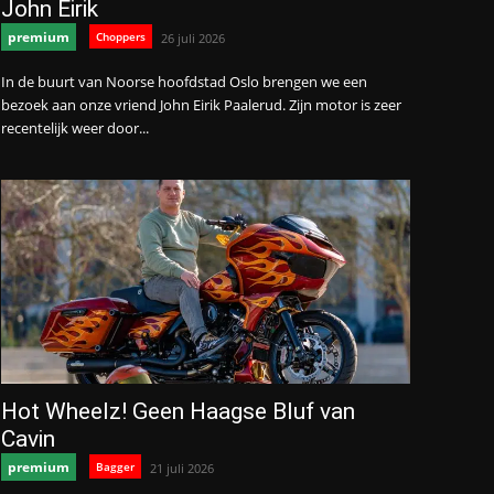
John Eirik
premium
Choppers
26 juli 2026
In de buurt van Noorse hoofdstad Oslo brengen we een
bezoek aan onze vriend John Eirik Paalerud. Zijn motor is zeer
recentelijk weer door...
Hot Wheelz! Geen Haagse Bluf van
Cavin
premium
Bagger
21 juli 2026