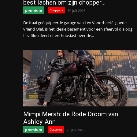
best lachen om zijn chopper…
premium
Choppers
30 juli 2026
De fraai geëquipeerde garage van Lev Vanorbeek’s goede
vriend Olaf, is het ideale basement voor een sfeervol dialoog.
Lev filosofeert er enthousiast over de...
Mimpi Merah: de Rode Droom van
Ashley-Ann
premium
Customs
25 juli 2026