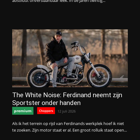
absoluut onverslaanbaar leek. In de jaren twintig...
The White Noise: Ferdinand neemt zijn
Sportster onder handen
premium
Choppers
12 juli 2026
Als ik het terrein op rijd van Ferdinands werkplek hoef ik niet
te zoeken. Zijn motor staat er al. Een groot rolluik staat open...