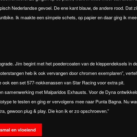
isch Nederlandse gevoel. De ene kant blauw, de andere rood. Dat z
tuntbike. Ik maakte een simpele schets, op papier en daar ging ik mee
upgrade. Jim begint met het poedercoaten van de kleppendeksels in d
stoterstangen heb ik ook vervangen door chromen exemplaren”, vertel
de ook een set 577-nokkenassen van Star Racing voor extra pit.
een samenwerking met Malparidos Exhausts. Voor de Dyna ontwikkel
prototype te testen en ging er vervolgens mee naar Punta Bagna. Nu wa
ra, gewoon plug & play. Die kon ik er zo opschroeven.”
smal en vloeiend