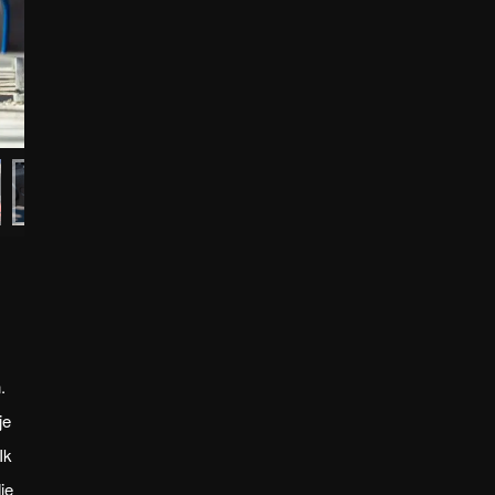
.
je
Ik
ie