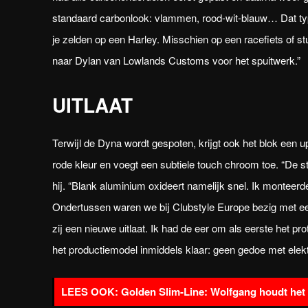
standaard carbonlook: vlammen, rood-wit-blauw… Dat typ
je zelden op een Harley. Misschien op een racefiets of s
naar Dylan van Lowlands Customs voor het spuitwerk.”
UITLAAT
Terwijl de Dyna wordt gespoten, krijgt ook het blok een 
rode kleur en voegt een subtiele touch chroom toe. “De 
hij. “Blank aluminium oxideert namelijk snel. Ik monteer
Ondertussen waren we bij Clubstyle Europe bezig met 
zij een nieuwe uitlaat. Ik had de eer om als eerste het 
het productiemodel inmiddels klaar: geen gedoe met elekt
Golden Slim-Line: Wolfgang houdt het 