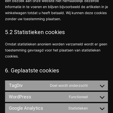
een bezoek aan onze website niet herhaaldelijk dezelfde
informatie in te voeren en blijven bijvoorbeeld de artikelen in je
winkelwagen totdat u heeft betaald. Wij kunnen deze cookies
zonder uw toestemming plaatsen.
5.2 Statistieken cookies
Omdat statistieken anoniem worden verzameld wordt er geen
toestemming gevraagd voor het plaatsen van statistieken
cookies.
6. Geplaatste cookies
TagDiv
Doel wordt onderzocht
Consent
to
WordPress
Functioneel
Consent
service
to
tagdiv
Google Analytics
Statistieken
Consent
service