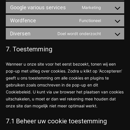
to
wordpress
Google various services
Marketing
Consent
service
to
google-
Wordfence
Functioneel
Consent
service
analytics
to
google-
Diversen
Doel wordt onderzocht
Consent
service
various-
to
wordfence
services
7. Toestemming
service
diversen
Wanneer u onze site voor het eerst bezoekt, tonen wij een
pop-up met uitleg over cookies. Zodra u klikt op ‘Accepteren’
geeft u ons toestemming om alle cookies en plugins te
gebruiken zoals omschreven in de pop-up en dit
Cookiebeleid. U kunt via uw browser het plaatsen van cookies
uitschakelen, u moet er dan wel rekening mee houden dat
onze site dan mogelijk niet meer optimaal werkt.
7.1 Beheer uw cookie toestemming