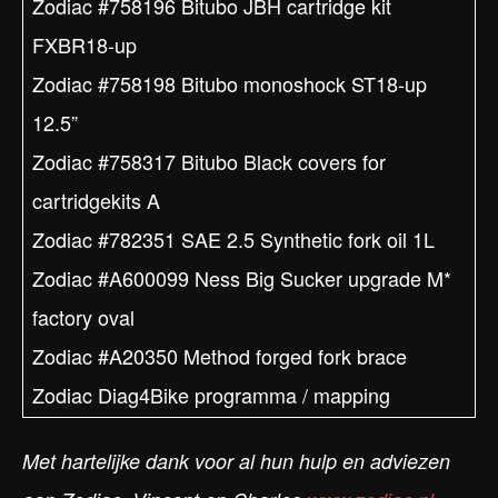
Zodiac #758196 Bitubo JBH cartridge kit
FXBR18-up
Zodiac #758198 Bitubo monoshock ST18-up
12.5”
Zodiac #758317 Bitubo Black covers for
cartridgekits A
Zodiac #782351 SAE 2.5 Synthetic fork oil 1L
Zodiac #A600099 Ness Big Sucker upgrade M*
factory oval
Zodiac #A20350 Method forged fork brace
Zodiac Diag4Bike programma / mapping
Met hartelijke dank voor al hun hulp en adviezen