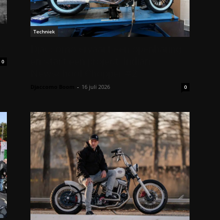
Techniek
s
Djaccomo ervaart een openbaring
en start een project: Indian
0
Newschool Chopper #2
Djaccomo Boom
-
16 juli 2026
0