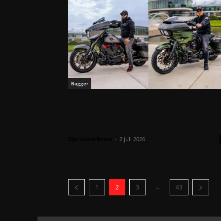
Bagger
Envious Green & Raven Fade:
Randy en Has hebben hun bikes
gevonden
Djaccomo Boom
-
2 juli 2026
...
1
2
3
43