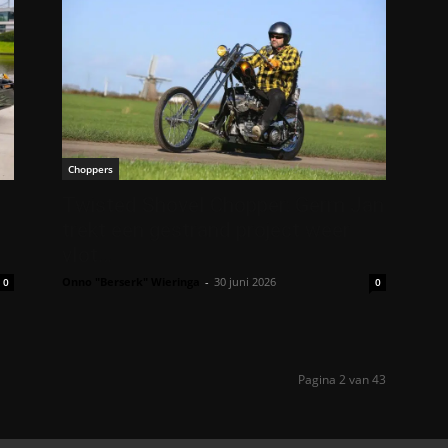
Choppers
Twisted Shovel Chopper: Germ Jan
trekt een gestrand project weer
vlot…
Onno "Berserk" Wieringa
-
30 juni 2026
0
0
Pagina 2 van 43