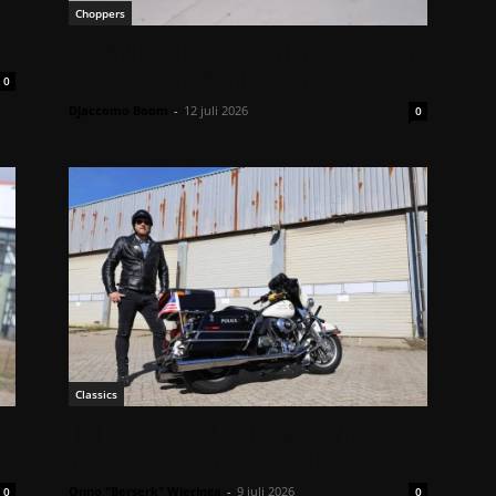
Choppers
The White Noise: Ferdinand neemt
zijn Sportster onder handen
0
Djaccomo Boom
-
12 juli 2026
0
Classics
De L.A. Police Harley van Nick
Keizer: ‘To Protect and To Serve’
Onno "Berserk" Wieringa
-
9 juli 2026
0
0