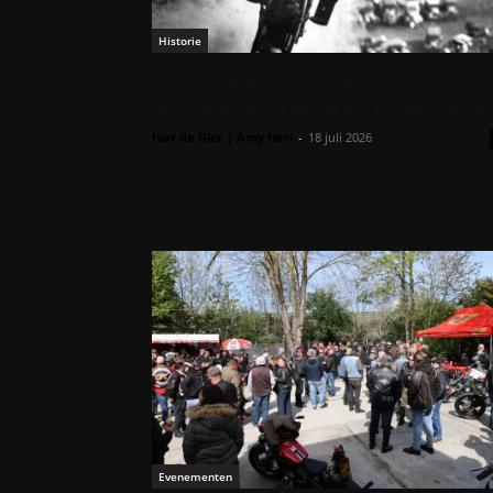
Historie
Joe ‘Smokey’ Petrali:
alleenheerschappij in de Hillclimb
Ivar de Gier | Amy Herl
-
18 juli 2026
Evenementen