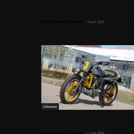
Chopper Show Ghent: terug van
weggeweest
Onno "Berserk" Wieringa
-
14 juli 2026
Caferacer
Brothers Racing 3: Metamorfose
Honda CX 500 Custom door Ad
Onno "Berserk" Wieringa
-
11 juli 2026