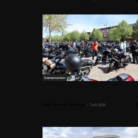
Evenementen
American Bike Day Valkenswaard:
Koninklijk Motorfeest
Onno "Berserk" Wieringa
-
7 juli 2026