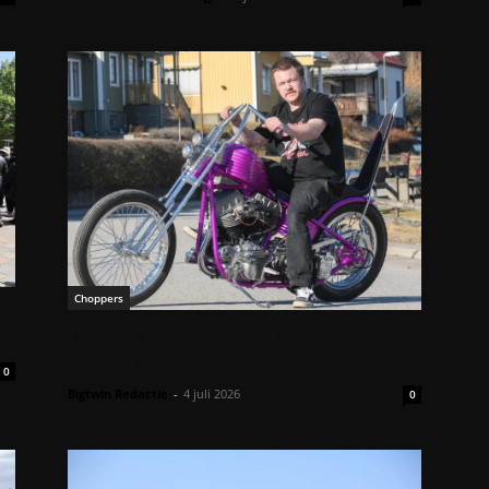
Choppers
Big Fin: Pers paarse Panhead
project
0
Bigtwin Redactie
-
4 juli 2026
0