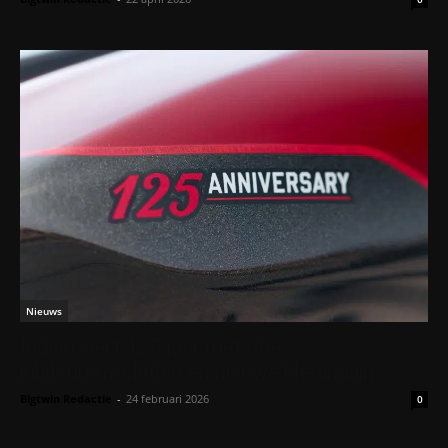
Nieuws
Indian viert 125 jaar met drie
jubileummodellen en nieuwe kledinglijn
Bigtwin Redactie
-
24 februari 2026
0