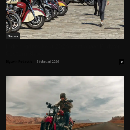
Nieuws
Indian Riders Fest 2026 viert 5 jaar Budweis
Custom Show
Bigtwin Redactie
-
8 februari 2026
0