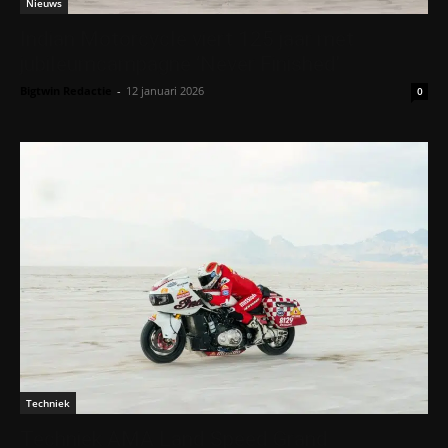
Nieuws
Indian Motorcycle viert 125 jaar met
jubileumcampagne ‘Never Finished’
Bigtwin Redactie
-
12 januari 2026
0
Techniek
Techniek AMA Land Speed Grand