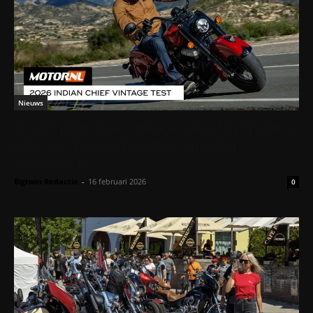
Nieuws
2026 Indian Chief Vintage getest in Spanje +
interview Design Director van Indian
Motorcycle
Bigtwin Redactie
-
16 februari 2026
0