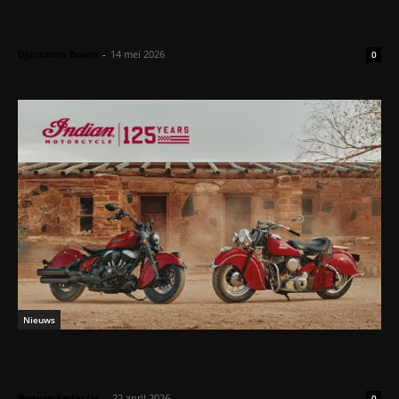
Djaccomo ervaart een openbaring en start
een project: Indian Newschool Chopper #1
Djaccomo Boom
-
14 mei 2026
0
Nieuws
Indian Motorcycle viert 125-jarig bestaan op
31 mei in Rotterdam
Bigtwin Redactie
-
22 april 2026
0