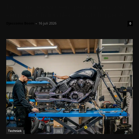
Djaccomo ervaart een openbaring en start
een project: Indian Newschool Chopper #2
Djaccomo Boom
-
16 juli 2026
0
Techniek