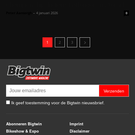
Championship: Indian Challenger on steroids
Peter Aansorgh
-
4 januari 2026
0
1
2
3
Verzenden
Ik geef toestemming voor de Bigtwin nieuwsbrief.
Abonneren Bigtwin
Imprint
Bikeshow & Expo
Disclaimer