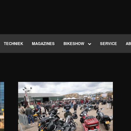
TECHNIEK
MAGAZINES
BIKESHOW
SERVICE
A