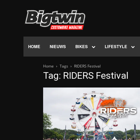
HOME
NIEUWS
BIKES
LIFESTYLE
Home
Tags
RIDERS Festival
Tag: RIDERS Festival