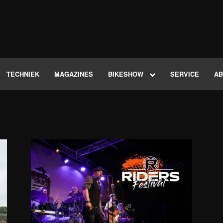
TECHNIEK
MAGAZINES
BIKESHOW
SERVICE
A