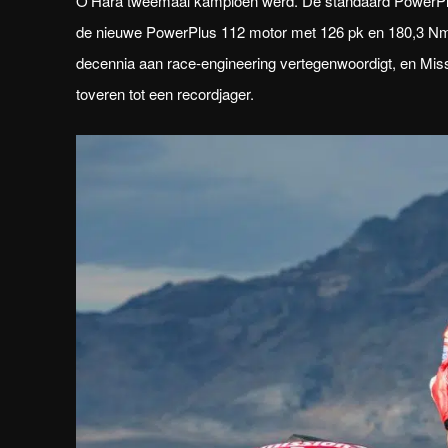
O’Hara tweemaal kampioen werd. De standaard PowerPlus
de nieuwe PowerPlus 112 motor met 126 pk en 180,3 N
decennia aan race-engineering vertegenwoordigt, en Mis
toveren tot een recordjager.