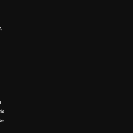
n,
s
is.
de