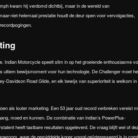
 mph kwam hij verdomd dichtbij, maar in de wereld van
-maar-niet-helemaal prestatie houdt de deur open voor vervolgacties,
 recordpogingen.
ting
e. Indian Motorcycle speelt slim in op het groeiende enthousiasme vo
als ultiem bewijsmoment voor hun technologie. De Challenger moet het
y-Davidson Road Glide, en elk bewijs van superioriteit is welkom in
 doen als louter marketing. Een 53 jaar oud record verbreken vereist 
itgang, moed en kunnen. De combinatie van Indian’s PowerPlus-
talent heeft tastbare resultaten opgeleverd. De vraag blijft wel of de
 showroom, waar de gemiddelde koper vooral geïnteresseerd is in comf