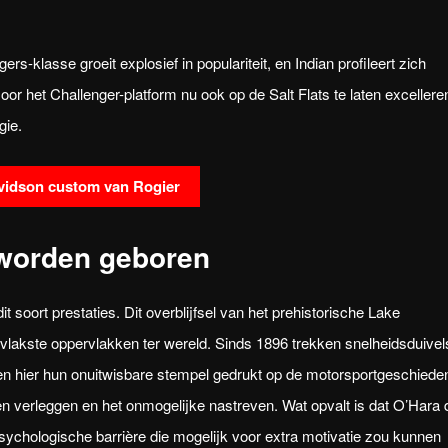
s-klasse groeit explosief in populariteit, en Indian profileert zich
oor het Challenger-platform nu ook op de Salt Flats te laten excellere
gie.
avidson custom van Rogier
 worden geboren
t soort prestaties. Dit overblijfsel van het prehistorische Lake
 vlakste oppervlakken ter wereld. Sinds 1896 trekken snelheidsduivel
en hier hun onuitwisbare stempel gedrukt op de motorsportgeschieden
en verleggen en het onmogelijke nastreven. Wat opvalt is dat O’Hara 
ychologische barrière die mogelijk voor extra motivatie zou kunnen