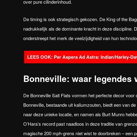
over pure cilinderinhoud.
De timing is ook strategisch gekozen. De King of the Bagger
nadrukkelijk als de dominante kracht in deze discipline. D
onderstreept het merk de veelzijdigheid van hun technolo
Per Aspera Ad Astra: Indian/Harley-D
Bonneville: waar legendes
De Bonneville Salt Flats vormen het perfecte decor voor di
Bonneville, bestaande uit kaliumzouten, biedt een van de
naar deze unieke locatie, en namen als Burt Munro hebb
O’Hara’s record past naadloos in deze traditie van grenz
magische 200 mph-grens niet wist te doorbreken – een ps