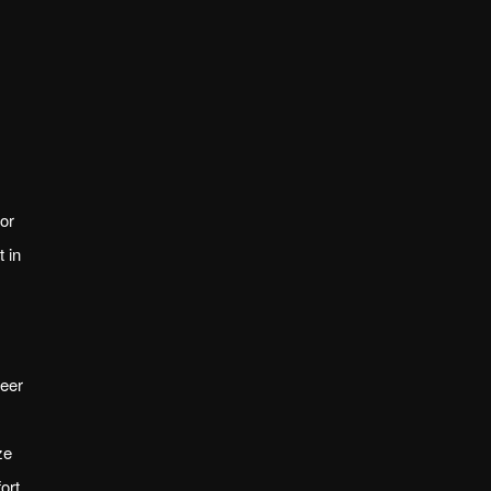
or
 in
meer
ze
ort,