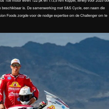
 108 motor levert 122 pk en 173,5 Nm koppel, terwijl voor 2025 oo
m beschikbaar is. De samenwerking met S&S Cycle, een naam die
sion Foods zorgde voor de nodige expertise om de Challenger om te