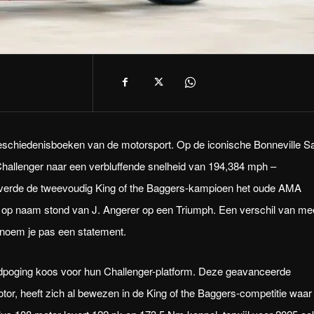
schiedenisboeken van de motorsport. Op de iconische Bonneville Sa
 Challenger naar een verbluffende snelheid van 194,384 mph –
lverde de tweevoudig King of the Baggers-kampioen het oude AMA
op naam stond van J. Angerer op een Triumph. Een verschil van me
 noem je pas een statement.
ordpoging koos voor hun Challenger-platform. Deze geavanceerde
or, heeft zich al bewezen in de King of the Baggers-competitie waar