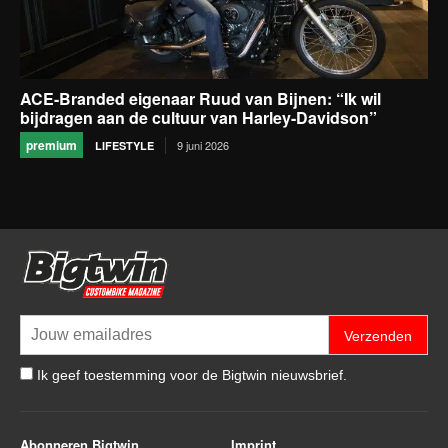
ACE-Branded eigenaar Ruud van Bijnen: “Ik wil
bijdragen aan de cultuur van Harley-Davidson”
premium
9 juni 2026
LIFESTYLE
Verzenden
Ik geef toestemming voor de Bigtwin nieuwsbrief.
Abonneren Bigtwin
Imprint