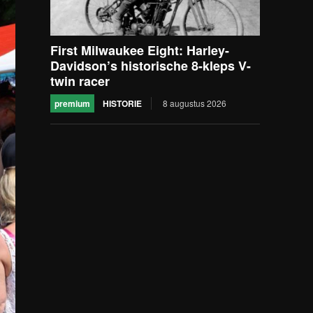
First Milwaukee Eight: Harley-
Davidson’s historische 8-kleps V-
twin racer
premium
HISTORIE
8 augustus 2026