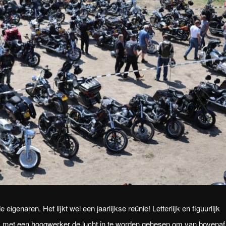
igenaren. Het lijkt wel een jaarlijkse reünie! Letterlijk en figuurlijk
l om met een hoogwerker de lucht in te worden gehesen om van bovenaf