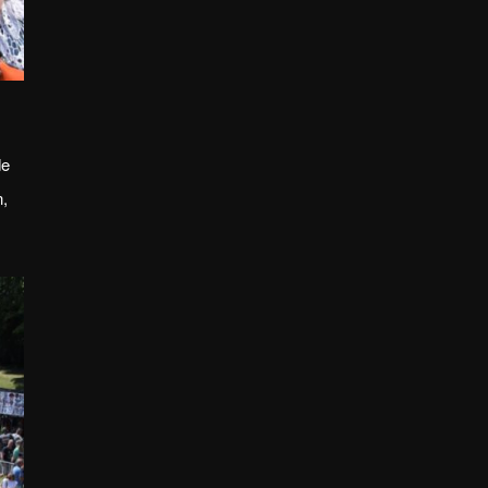
de
n,