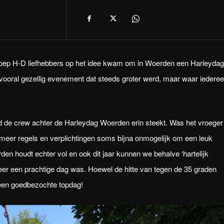
 groep H-D liefhebbers op het idee kwam om in Woerden een Harleydag
 vooral gezellig evenement dat steeds groter werd, maar waar iedere
jd de crew achter de Harleydag Woerden erin steekt. Was het vroeger 
 meer regels en verplichtingen soms bijna onmogelijk om een leuk
n houdt echter vol en ook dit jaar kunnen we behalve ‘hartelijk
weer een prachtige dag was. Hoewel de hitte van tegen de 35 graden
 een goedbezochte topdag!