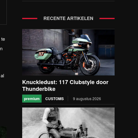
RECENTE ARTIKELEN
 te
en
al
Knuckledust: 117 Clubstyle door
Thunderbike
premium
CUSTOMS
9 augustus 2026