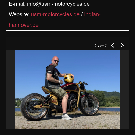
E-mail: info@usm-motorcycles.de
Website:
usm-motorcycles.de
/
Indian-
hannover.de
1
van 4