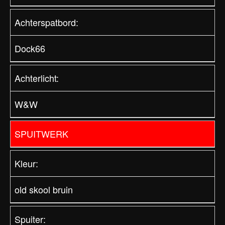
Achterspatbord:
Dock66
Achterlicht:
W&W
SPUITWERK
Kleur:
old skool bruin
Spuiter: