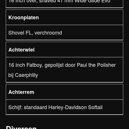
16 inch over, shaved 41 mm Wide Glide Evo
Kroonplaten
Shovel FL, verchroomd
Achterwiel
16 inch Fatboy, gepolijst door Paul the Polisher
bij Caerphilly
Achterrem
Schijf: standaard Harley-Davidson Softail
Diversen