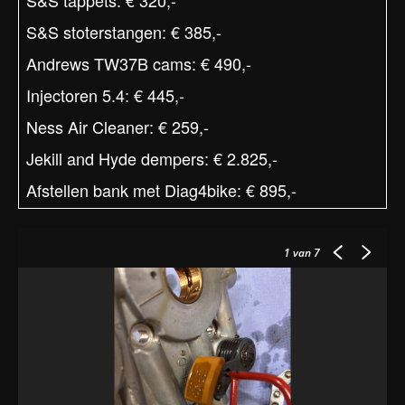
S&S tappets: € 320,-
S&S stoterstangen: € 385,-
Andrews TW37B cams: € 490,-
Injectoren 5.4: € 445,-
Ness Air Cleaner: € 259,-
Jekill and Hyde dempers: € 2.825,-
Afstellen bank met Diag4bike: € 895,-
1
van 7