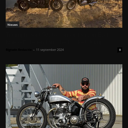
Nieuws
Triumph viert 50ste verjaardag van Evel
Knievel’s legendarische Rocket Jump
Bigtwin Redactie
-
11 september 2024
0