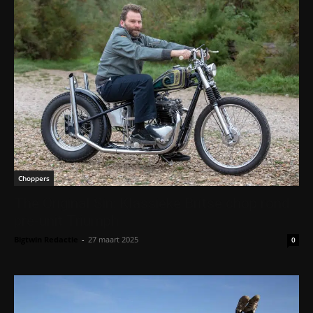
Choppers
The Original Sin: Klassieke Britse chop rond
pre-unit Triumph
Bigtwin Redactie
-
27 maart 2025
0