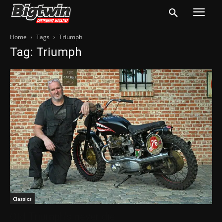
Home
Tags
Triumph
Tag: Triumph
Classics
Old Triumph’s never die