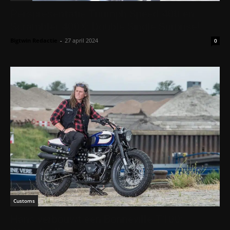
Perspresentatie Triumph Speed 400 en
Scrambler 400X: Double Single Surprise!
Bigtwin Redactie
-
27 april 2024
0
Customs
Hans verbouwt een Bonneville T100: