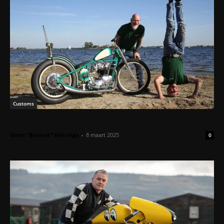
Customs
CADbike 49: Custombike building to the limit
Onno "Berserk" Wieringa
-
8 maart 2025
0