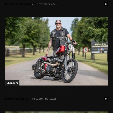
Patrick de Muynck
-
5 november 2025
0
Choppers
Red Triumph: Will en zijn jeugddroom
Bigtwin Redactie
-
14 september 2025
0