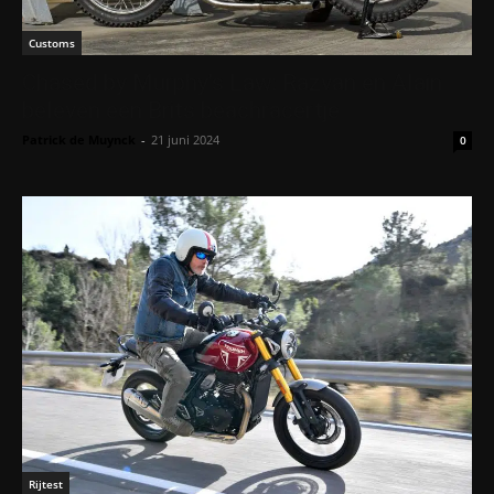
Customs
Chased by Murphy’s Law: Razvan en Alain
beleven een Brits beachracertje
Patrick de Muynck
-
21 juni 2024
0
Rijtest