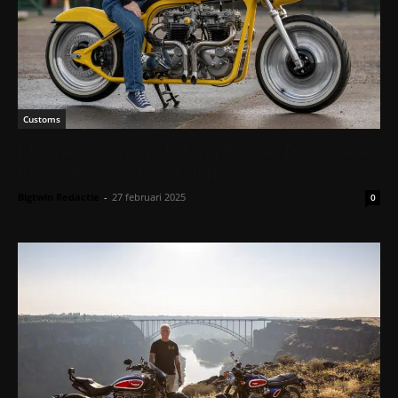
Customs
Mooneyes Triumph Twin Engine: De lange en
moeizame weg voor James…
Bigtwin Redactie
-
27 februari 2025
0