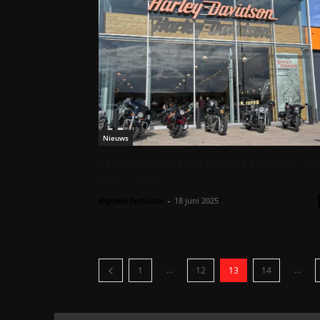
Nieuws
Harley-Davidson West Flanders i
Roeselare
Bigtwin Redactie
-
18 juni 2025
...
...
1
12
13
14