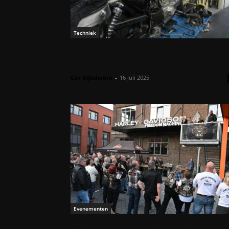
Techniek
Iris sleutelt mee: Sportster
olielekkage opgelost!
Ger Dijkshoorn
-
16 juli 2025
Evenementen
Officiële opening Harley Freedom