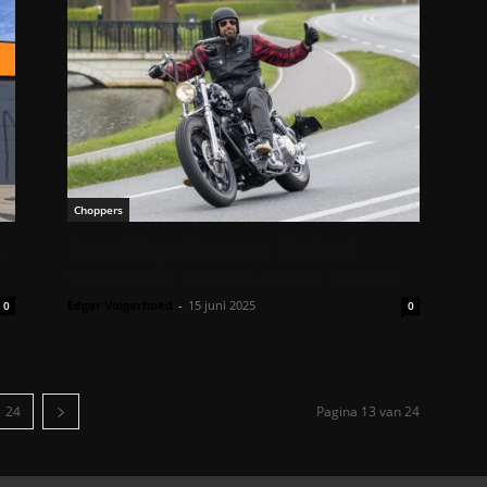
Choppers
Speed King Chopper: Michael
n
waagt zich aan zijn eerste project
Edgar Vingerhoed
-
15 juni 2025
0
0
24
Pagina 13 van 24