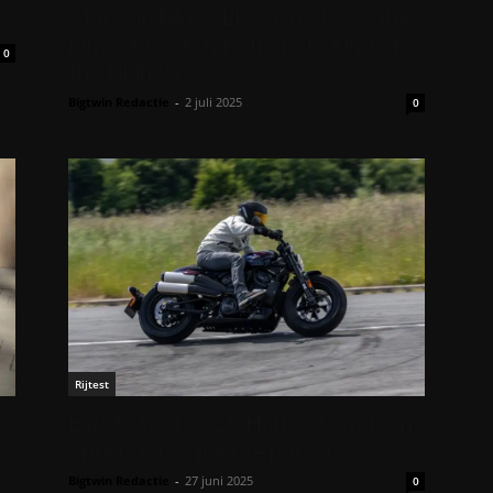
Stars on bikes: Elvis Presley – the
King of Rock ’n Roll op de King of
0
the Highway
Bigtwin Redactie
-
2 juli 2025
0
Rijtest
Eerste test 2025 Harley-Davidson
Sportster S: paarse patser
Bigtwin Redactie
-
27 juni 2025
0