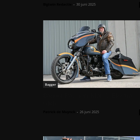
Bigtwin Redactie
-
30 juni 2025
Bagger
Bagger Passion: Marc’s Electra
Glide
Patrick de Muynck
-
26 juni 2025