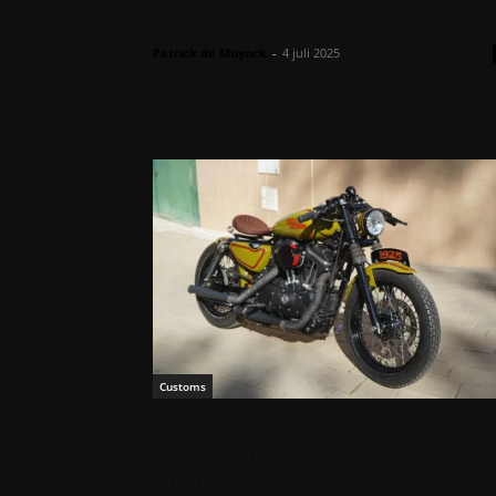
Machines Gent
Patrick de Muynck
-
4 juli 2025
Customs
Iron 1925: classic looks, moderne
performance door Lord Drake
Kustoms