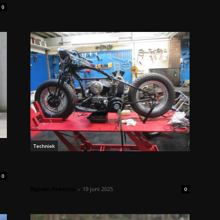
0
Techniek
Ger Dijkshoorn bouwt praktische,
supergave WLD: One For The Road!
0
Bigtwin Redactie
-
19 juni 2025
0