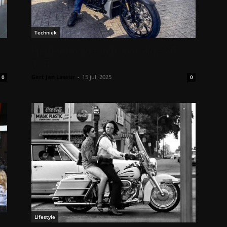
Techniek
Harley-Davidson Road Glide ST
135
Gert Jan Laseur
-
15 juli 2025
0
0
Lifestyle