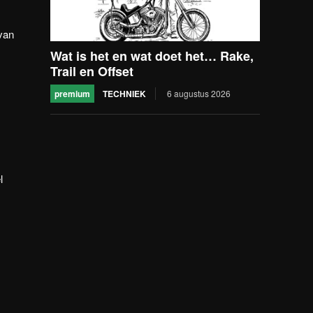
van
Wat is het en wat doet het… Rake,
Trail en Offset
premium
TECHNIEK
6 augustus 2026
l