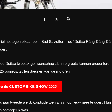
ci het tegen elkaar op in Bad Salzuflen – de “Duitse Räng-Däng-Dä
rden.
had de Duitse tweetaktgemeenschap zich zo groots kunnen presenteren
2025 opnieuw zullen dreunen van de motoren.
 op de CUSTOMBIKE-SHOW 2025
orig jaar tweede werd, kondigde toen al aan opnieuw mee te doen. Hun
en onmogelijk was.