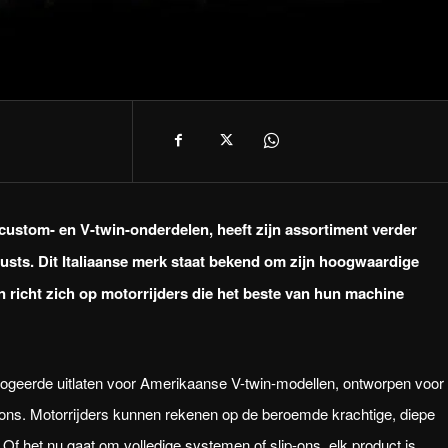
custom- en V-twin-onderdelen, heeft zijn assortiment verder
sts. Dit Italiaanse merk staat bekend om zijn hoogwaardige
n richt zich op motorrijders die het beste van hun machine
ogeerde uitlaten voor Amerikaanse V-twin-modellen, ontworpen voor
ns. Motorrijders kunnen rekenen op de beroemde krachtige, diepe
Of het nu gaat om volledige systemen of slip-ons, elk product is