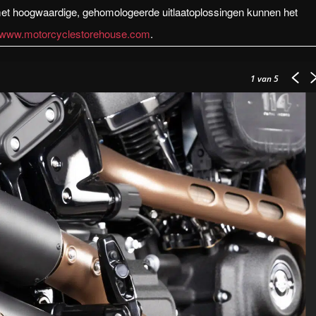
 met hoogwaardige, gehomologeerde uitlaatoplossingen kunnen het
www.motorcyclestorehouse.com
.
1
van 5