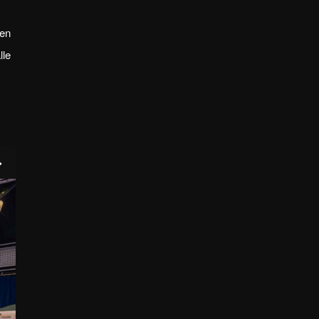
ren
lle