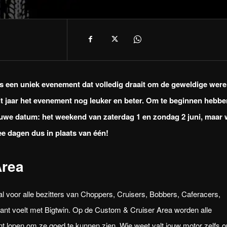
is een uniek evenement dat volledig draait om de geweldige were
 jaar het evenement nog leuker en beter.
Om te beginnen hebbe
euwe datum: het weekend van zaterdag 1 en zondag 2 juni, maar 
e dagen dus in plaats van één!
Area
l voor alle bezitters van Choppers, Cruisers, Bobbers, Caferacers,
want voelt met Bigtwin. Op de Custom & Cruiser Area worden alle
nt lopen om ze goed te kunnen zien. Wie weet valt jouw motor zelfs o