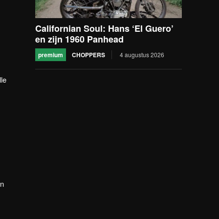
Californian Soul: Hans ‘El Guero’
en zijn 1960 Panhead
premium
CHOPPERS
4 augustus 2026
lle
un