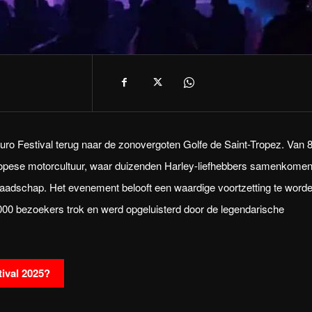
ro Festival terug naar de zonovergoten Golfe de Saint-Tropez. Van 8
opese motorcultuur, waar duizenden Harley-liefhebbers samenkome
aadschap. Het evenement belooft een waardige voortzetting te word
.000 bezoekers trok en werd opgeluisterd door de legendarische
ival 2025?