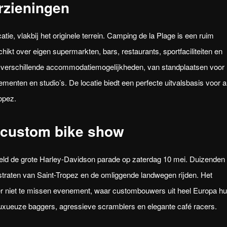
rzieningen
atie, vlakbij het originele terrein. Camping de la Plage is een ruim
hikt over eigen supermarkten, bars, restaurants, sportfaciliteiten en
t verschillende accommodatiemogelijkheden, van standplaatsen voor
menten en studio’s. De locatie biedt een perfecte uitvalsbasis voor a
ropez.
 custom bike show
feld de grote Harley-Davidson parade op zaterdag 10 mei. Duizenden
 straten van Saint-Tropez en de omliggende landwegen rijden. Het
er niet te missen evenement, waar custombouwers uit heel Europa h
 luxueuze baggers, agressieve scramblers en elegante café racers.