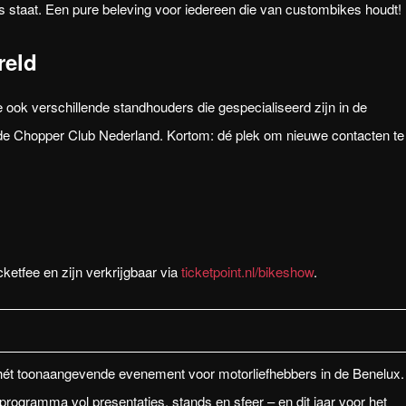
ts staat. Een pure beleving voor iedereen die van custombikes houdt!
reld
ook verschillende standhouders die gespecialiseerd zijn in de
 de Chopper Club Nederland. Kortom: dé plek om nieuwe contacten te
cketfee en zijn verkrijgbaar via
ticketpoint.nl/bikeshow
.
hét toonaangevende evenement voor motorliefhebbers in de Benelux.
rogramma vol presentaties, stands en sfeer – en dit jaar voor het