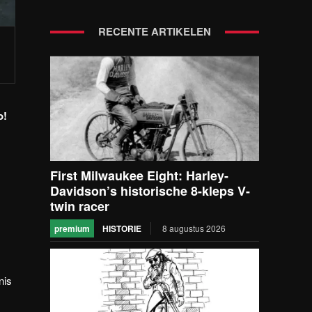
RECENTE ARTIKELEN
o!
First Milwaukee Eight: Harley-
Davidson’s historische 8-kleps V-
twin racer
premium
HISTORIE
8 augustus 2026
nis