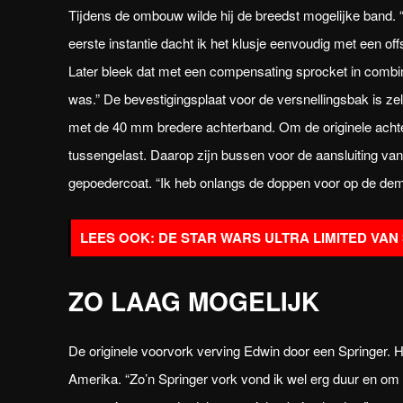
Tijdens de ombouw wilde hij de breedst mogelijke band. “
eerste instantie dacht ik het klusje eenvoudig met een o
Later bleek dat met een compensating sprocket in combin
was.” De bevestigingsplaat voor de versnellingsbak is ze
met de 40 mm bredere achterband. Om de originele achte
tussengelast. Daarop zijn bussen voor de aansluiting va
gepoedercoat. “Ik heb onlangs de doppen voor op de dem
DE STAR WARS ULTRA LIMITED VAN 
ZO LAAG MOGELIJK
De originele voorvork verving Edwin door een Springer. 
Amerika. “Zo’n Springer vork vond ik wel erg duur en om 