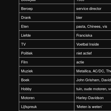
Beroep
service director
Drank
bier
Eten
pasta, Chinees, vis
Liefde
Franciska
TV
Voetbal Inside
Politiek
niet actief
Film
actie
Muziek
Metallica, AC/DC, The
Boek
John Grisham, David
Hobby
tuin, oude motoren, v
Motoren
Harley-Davidson
Lijfspreuk
‘Meten is weten’