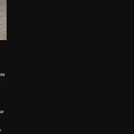
ote
.
aar
.