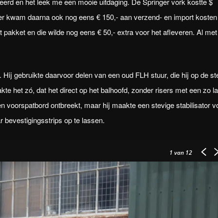
teerd en het leek me een mooie uitdaging. De Springer vork kostte $
er kwam daarna ook nog eens € 150,- aan verzend- en import kosten 
pakket en die wilde nog eens € 50,- extra voor het afleveren. Al met 
Hij gebruikte daarvoor delen van een oud FLH stuur, die hij op de s
te het zó, dat het direct op het balhoofd, zonder risers met een zo l
 voorspatbord ontbreekt, maar hij maakte een stevige stabilisator v
r bevestigingsstrips op te lassen.
1
van 12