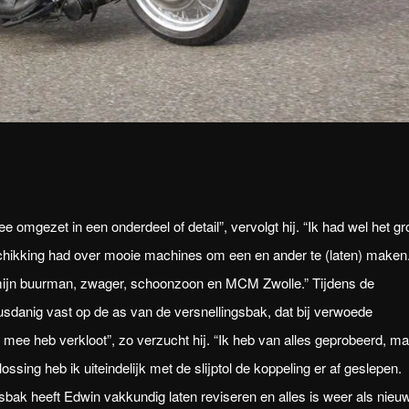
dee omgezet in een onderdeel of detail”, vervolgt hij. “Ik had wel het gr
beschikking had over mooie machines om een en ander te (laten) maken
an mijn buurman, zwager, schoonzoon en MCM Zwolle.” Tijdens de
sdanig vast op de as van de versnellingsbak, dat bij verwoede
s mee heb verkloot”, zo verzucht hij. “Ik heb van alles geprobeerd, m
ssing heb ik uiteindelijk met de slijptol de koppeling er af geslepen.
sbak heeft Edwin vakkundig laten reviseren en alles is weer als nieuw