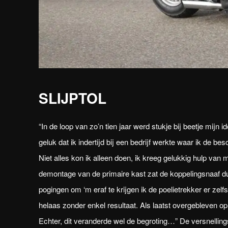
SLIJPTOL
“In de loop van zo’n tien jaar werd stukje bij beetje mijn i
geluk dat ik indertijd bij een bedrijf werkte waar ik de 
Niet alles kon ik alleen doen, ik kreeg gelukkig hulp v
demontage van de primaire kast zat de koppelingsnaaf du
pogingen om ‘m eraf te krijgen ik de poelietrekker er zelf
helaas zonder enkel resultaat. Als laatst overgebleven oplo
Echter, dit veranderde wel de begroting…” De versnelling