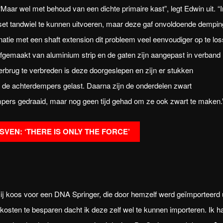
Maar wel met behoud van een dichte primaire kast”, legt Edwin uit. “I
ffset tandwiel te kunnen uitvoeren, maar deze gaf onvoldoende dempin
atie met een shaft extension dit probleem veel eenvoudiger op te lo
lfgemaakt van aluminium strip en de gaten zijn aangepast in verband
rbrug te verbreden is deze doorgeslepen en zijn er stukken
n de achterdempers gelast. Daarna zijn de onderdelen zwart
pers gedraaid, maar nog geen tijd gehad om ze ook zwart te maken.
SVEN: ‘THERE IS ONLY THE FORCE’
Hij koos voor een DNA Springer, die door hemzelf werd geïmporteerd u
kosten te besparen dacht ik deze zelf wel te kunnen importeren. Ik h