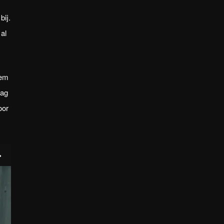
bij.
al
tem
aag
oor