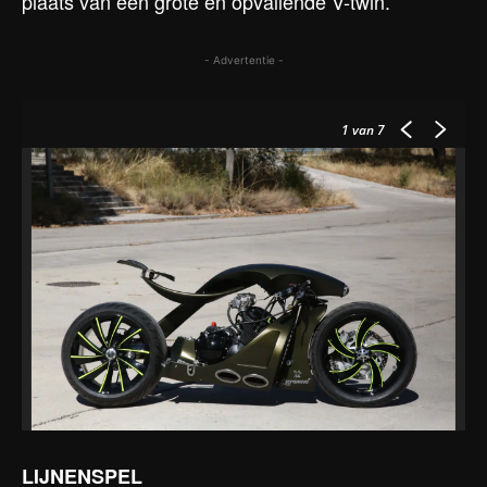
plaats van een grote en opvallende V-twin.
- Advertentie -
1
van 7
LIJNENSPEL