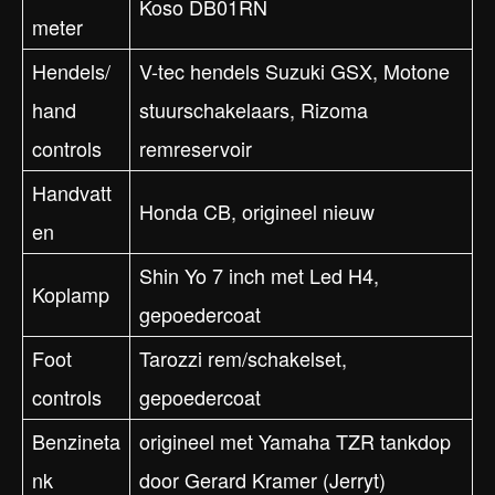
Koso DB01RN
meter
Hendels/
V-tec hendels Suzuki GSX, Motone
hand
stuurschakelaars, Rizoma
controls
remreservoir
Handvatt
Honda CB, origineel nieuw
en
Shin Yo 7 inch met Led H4,
Koplamp
gepoedercoat
Foot
Tarozzi rem/schakelset,
controls
gepoedercoat
Benzineta
origineel met Yamaha TZR tankdop
nk
door Gerard Kramer (Jerryt)