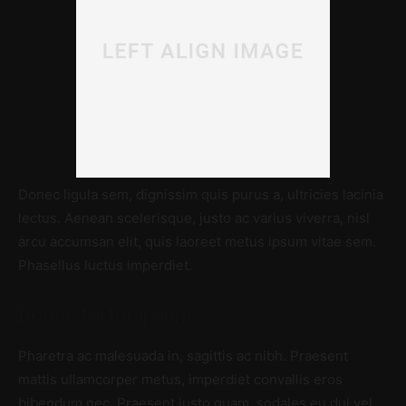
Donec ligula sem, dignissim quis purus a, ultricies lacinia
lectus. Aenean scelerisque, justo ac varius viverra, nisl
arcu accumsan elit, quis laoreet metus ipsum vitae sem.
Phasellus luctus imperdiet.
Donec tortor ipsum
Pharetra ac malesuada in, sagittis ac nibh. Praesent
mattis ullamcorper metus, imperdiet convallis eros
bibendum nec. Praesent justo quam, sodales eu dui vel,