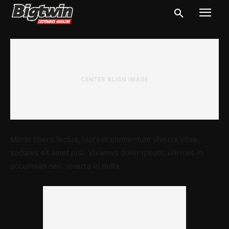
Morbi libero lectus, laoreet elementum viverra vitae,
sodales sit amet nisi. Vivamus dolor ipsum, ultrices in
accumsan nec, viverra in nulla.