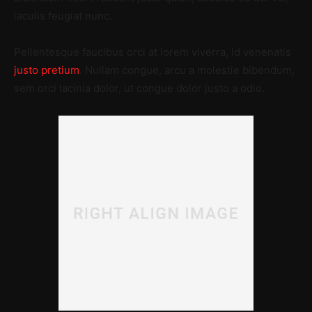
iaculis feugiat nunc.
Pellentesque faucibus orci at lorem viverra, id venenatis
justo pretium
. Nullam congue, arcu a molestie bibendum,
sem orci lacinia dolor, ut congue dolor justo a odio.