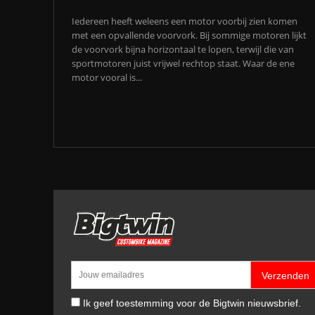
Iedereen heeft weleens een motor voorbij zien komen
met een opvallende voorvork. Bij sommige motoren lijkt
de voorvork bijna horizontaal te lopen, terwijl die van
sportmotoren juist vrijwel rechtop staat. Waar de ene
motor vooral is...
Verzenden
Ik geef toestemming voor de Bigtwin nieuwsbrief.