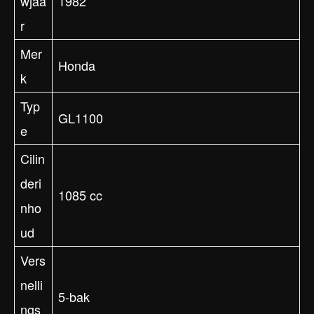
wjaa
1982
r
Mer
Honda
k
Typ
GL1100
e
Cilin
deri
1085 cc
nho
ud
Vers
nelli
5-bak
ngs