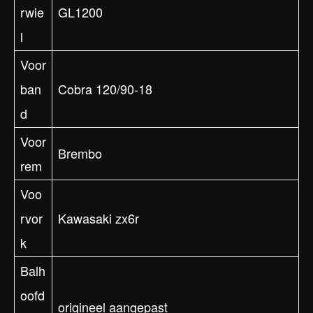
rwie
GL1200
l
Voor
ban
Cobra 120/90-18
d
Voor
Brembo
rem
Voo
rvor
Kawasaki zx6r
k
Balh
oofd
origineel aangepast